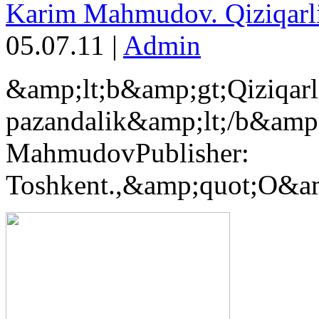
Karim Mahmudov. Qiziqarli
05.07.11
|
Admin
&amp;lt;b&amp;gt;Qiziqarl
pazandalik&amp;lt;/b&amp
MahmudovPublisher:
Toshkent.,&amp;quot;O&am