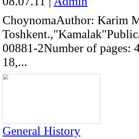
08.07.11
|
Admin
ChoynomaAuthor: Karim M
Toshkent.,"Kamalak"Public
00881-2Number of pages: 4
18,...
General History