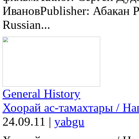
ИвановPublisher: Абакан P
Russian...
General History
Хоорай ас-тамахтары / Н
24.09.11
|
yabgu