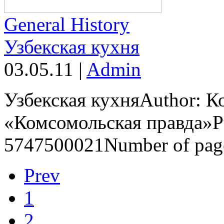
General History
Узбекская кухня
03.05.11
|
Admin
Узбекская кухняAuthor: К
«Комсомольская правда»Pu
5747500021Number of pages
Prev
1
2