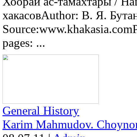
Хоорай ас-тамахтары / Н
хакасовAuthor: В. Я. Бута
Source:www.khakasia.comP
pages: ...
General History
Karim Mahmudov. Choyn