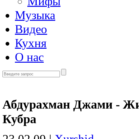
Мифы
Музыка
Видео
Кухня
О нас
Абдурахман Джами - Ж
Кубра
23.02.09 |
Xurshid