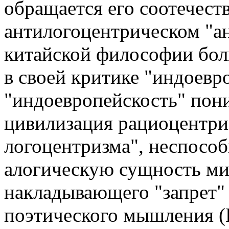
обращается его соотечест
антилогоцентрическом "а
китайской философии бол
в своей критике "индоевр
"индоевропейскость" пон
цивилизация рациоцентрис
логоцентризма", неспособ
алогическую сущность мир
накладывающего "запрет"
поэтического мышления (И