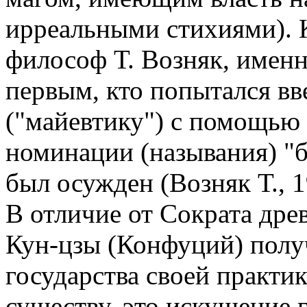
ирреальными стихиями). 
философ Т. Возняк, имен
первым, кто попытался вв
("майевтику") с помощью 
номинации (называния) "б
был осужден (Возняк Т., 19
В отличие от Сократа др
Кун-цзы (Конфуций) полу
государства своей практи
существу, это искушение 