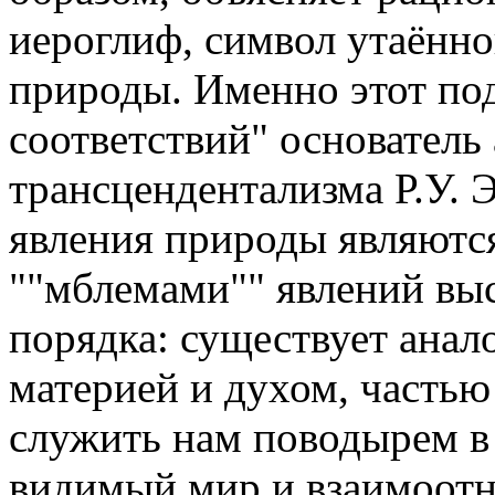
иероглиф, символ утаённо
природы. Именно этот под
соответствий" основател
трансцендентализма Р.У. 
явления природы являютс
""мблемами"" явлений вы
порядка: существует анал
материей и духом, частью
служить нам поводырем в
видимый мир и взаимоотн