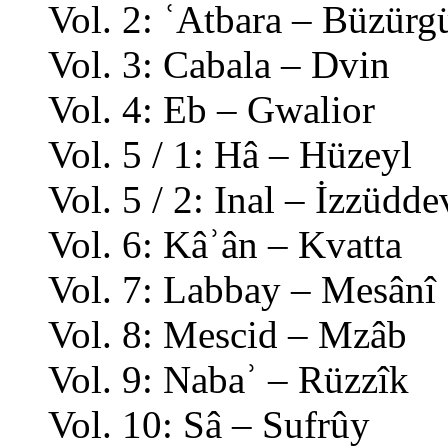
Vol. 2: ʿAtbara – Büzür
Vol. 3: Cabala – Dvin
Vol. 4: Eb – Gwalior
Vol. 5 / 1: Hâ – Hüzeyl
Vol. 5 / 2: Inal – İzzüdde
Vol. 6: Kâʾân – Kvatta
Vol. 7: Labbay – Mesânî
Vol. 8: Mescid – Mzâb
Vol. 9: Nabaʾ – Rüzzîk
Vol. 10: Sâ – Sufrûy